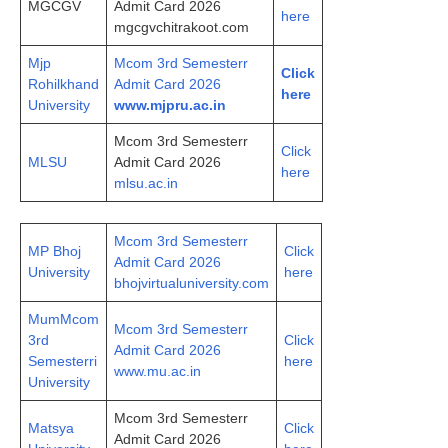
MGCGV
Admit Card 2026
here
mgcgvchitrakoot.com
Mjp
Mcom 3rd Semesterr
Click
Rohilkhand
Admit Card 2026
here
University
www.mjpru.ac.in
Mcom 3rd Semesterr
Click
MLSU
Admit Card 2026
here
mlsu.ac.in
Mcom 3rd Semesterr
MP Bhoj
Click
Admit Card 2026
University
here
bhojvirtualuniversity.com
MumMcom
Mcom 3rd Semesterr
3rd
Click
Admit Card 2026
Semesterri
here
www.mu.ac.in
University
Mcom 3rd Semesterr
Matsya
Click
Admit Card 2026