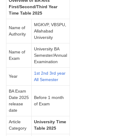
Overview of BA Arts
First/Second/Third Year
Time Table 2025
MGKVP, VBSPU,
Name of
Allahabad
Authority
University
University BA
Name of
Semester/Annual
Exam
Examination
1st 2nd 3rd year
Year
All Semester
BA Exam
Date 2025
Before 1 month
release
of Exam
date
Article
University Time
Category
Table 2025