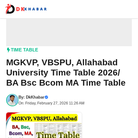
Skip
to
content
Me
TIME TABLE
MGKVP, VBSPU, Allahabad
University Time Table 2026/
BA Bsc Bcom MA Time Table
By:
DkKhabar
On: Friday, February 27, 2026 11:26 AM