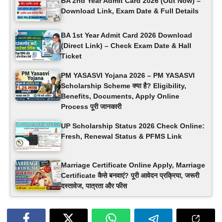
BA 2nd Year Admit Card 2026 (Out Now) –
Download Link, Exam Date & Full Details
BA 1st Year Admit Card 2026 Download
(Direct Link) – Check Exam Date & Hall
Ticket
PM YASASVI Yojana 2026 – PM YASASVI
Scholarship Scheme क्या है? Eligibility,
Benefits, Documents, Apply Online
Process पूरी जानकारी
UP Scholarship Status 2026 Check Online:
Fresh, Renewal Status & PFMS Link
Marriage Certificate Online Apply, Marriage
Certificate कैसे बनवाएं? पूरी आवेदन प्रक्रिया, जरूरी
दस्तावेज, पात्रता और फीस