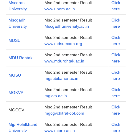
Mscdras
Msc 2nd semester Result
Click
University
www.unom.ac.in
here
Mscgadh
Msc 2nd semester Result
Click
University
Mscgadhuniversity.ac.in
here
Msc 2nd semester Result
Click
MDSU
www.mdsuexam.org
here
Msc 2nd semester Result
Click
MDU Rohtak
www.mdurohtak.ac.in
here
Msc 2nd semester Result
Click
MGSU
mgsubikaner.ac.in
here
Msc 2nd semester Result
Click
MGKVP
mgkvp.ac.in
here
Msc 2nd semester Result
Click
MGCGV
mgcgvchitrakoot.com
here
Mjp Rohilkhand
Msc 2nd semester Result
Click
University
www.mjpru.ac.in
here