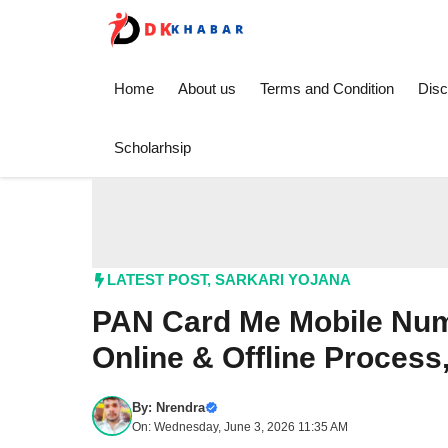
Skip
to
content
Home
About us
Terms and Condition
Disc
Scholarhsip
LATEST POST
,
SARKARI YOJANA
PAN Card Me Mobile Num
Online & Offline Proces
By:
Nrendra
On: Wednesday, June 3, 2026 11:35 AM