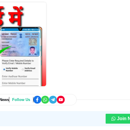
 News
Follow Us
Join 