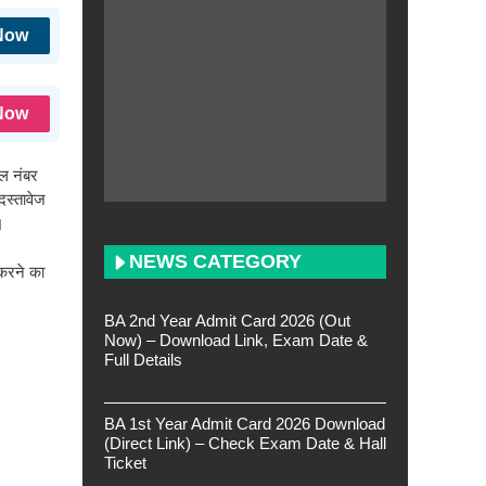
Now
Now
ल नंबर
दस्तावेज
।
NEWS CATEGORY
करने का
BA 2nd Year Admit Card 2026 (Out
Now) – Download Link, Exam Date &
Full Details
BA 1st Year Admit Card 2026 Download
(Direct Link) – Check Exam Date & Hall
Ticket