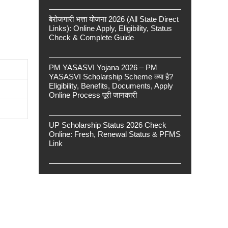
बेरोजगारी भत्ता योजना 2026 (All State Direct
Links): Online Apply, Eligibility, Status
Check & Complete Guide
PM YASASVI Yojana 2026 – PM
YASASVI Scholarship Scheme क्या है?
Eligibility, Benefits, Documents, Apply
Online Process पूरी जानकारी
UP Scholarship Status 2026 Check
Online: Fresh, Renewal Status & PFMS
Link