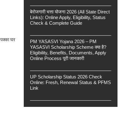
बेरोजगारी भत्ता योजना 2026 (All State Direct
Links): Online Apply, Eligibility, Status
Check & Complete Guide
 पक्का घर
PM YASASVI Yojana 2026 – PM
YASASVI Scholarship Scheme क्या है?
Eligibility, Benefits, Documents, Apply
Online Process पूरी जानकारी
UP Scholarship Status 2026 Check
Online: Fresh, Renewal Status & PFMS
Link