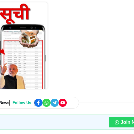
 News
Follow Us
Join 