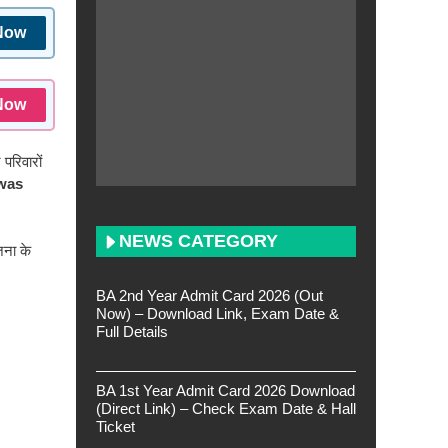
Now
Now
परिवारों
was
NEWS CATEGORY
जना के
BA 2nd Year Admit Card 2026 (Out
Now) – Download Link, Exam Date &
Full Details
BA 1st Year Admit Card 2026 Download
(Direct Link) – Check Exam Date & Hall
Ticket