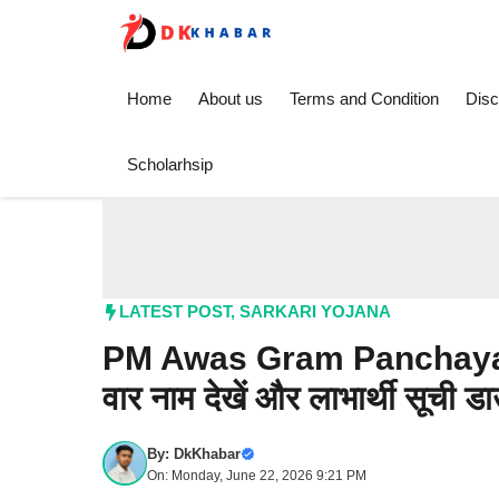
Skip
to
content
Home
About us
Terms and Condition
Disc
Scholarhsip
LATEST POST
,
SARKARI YOJANA
PM Awas Gram Panchayat Li
वार नाम देखें और लाभार्थी सूची ड
By:
DkKhabar
On: Monday, June 22, 2026 9:21 PM