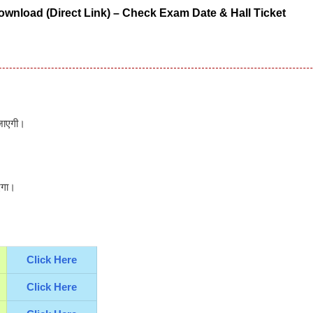
wnload (Direct Link) – Check Exam Date & Hall Ticket
ाएगी।
एगा।
Click Here
Click Here