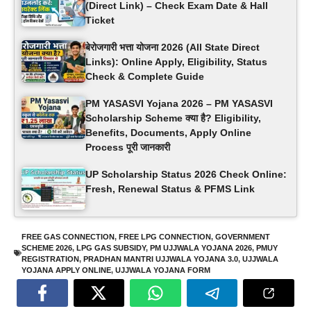
(Direct Link) – Check Exam Date & Hall
Ticket
बेरोजगारी भत्ता योजना 2026 (All State Direct
Links): Online Apply, Eligibility, Status
Check & Complete Guide
PM YASASVI Yojana 2026 – PM YASASVI
Scholarship Scheme क्या है? Eligibility,
Benefits, Documents, Apply Online
Process पूरी जानकारी
UP Scholarship Status 2026 Check Online:
Fresh, Renewal Status & PFMS Link
FREE GAS CONNECTION
,
FREE LPG CONNECTION
,
GOVERNMENT
SCHEME 2026
,
LPG GAS SUBSIDY
,
PM UJJWALA YOJANA 2026
,
PMUY
REGISTRATION
,
PRADHAN MANTRI UJJWALA YOJANA 3.0
,
UJJWALA
YOJANA APPLY ONLINE
,
UJJWALA YOJANA FORM