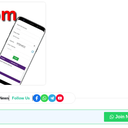
 News
Follow Us
Join 