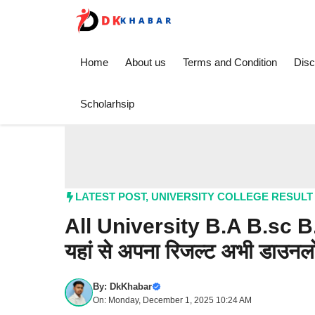
Skip
to
content
Home
About us
Terms and Condition
Disc
Scholarhsip
LATEST POST
,
UNIVERSITY COLLEGE RESULT
All University B.A B.sc 
यहां से अपना रिजल्ट अभी डाउनल
By:
DkKhabar
On: Monday, December 1, 2025 10:24 AM