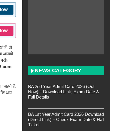
Now
Now
हैं, तो
 अब आपको
रीक्षा
 B.com
NEWS CATEGORY
चाहते हैं,
BA 2nd Year Admit Card 2026 (Out
Now) – Download Link, Exam Date &
ो कि आप
Full Details
BA 1st Year Admit Card 2026 Download
(Direct Link) – Check Exam Date & Hall
Ticket