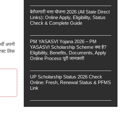
बेरोजगारी भत्ता योजना 2026 (All State Direct
Links): Online Apply, Eligibility, Status
Check & Complete Guide
PM YASASVI Yojana 2026 – PM
र्थी अपनी
YASASVI Scholarship Scheme क्या है?
क्ट लिंक
Eligibility, Benefits, Documents, Apply
Online Process पूरी जानकारी
UP Scholarship Status 2026 Check
Online: Fresh, Renewal Status & PFMS
Link