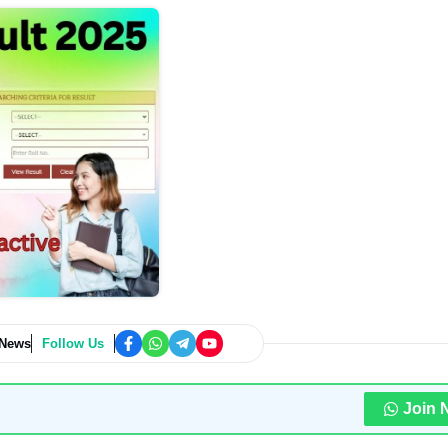
 News
Follow Us
Join 