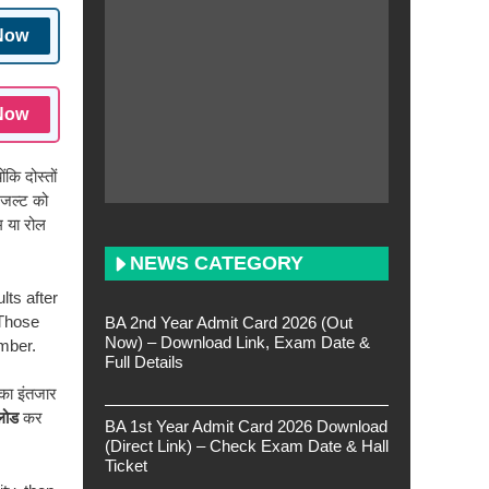
Now
Now
ंकि दोस्तों
िजल्ट को
म या रोल
NEWS CATEGORY
lts after
 Those
BA 2nd Year Admit Card 2026 (Out
Now) – Download Link, Exam Date &
umber.
Full Details
 का इंतजार
लोड
कर
BA 1st Year Admit Card 2026 Download
(Direct Link) – Check Exam Date & Hall
Ticket