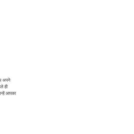
आप अपने
ले ही
्हें आपका