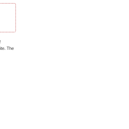
f
ite. The