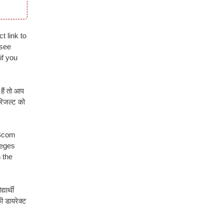
t link to
 see
if you
हैं तो आप
रिजल्ट को
 Bcom
leges
 the
यार्थी
 डायरेक्ट