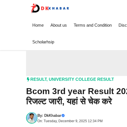
Skip
to
content
Home
About us
Terms and Condition
Disc
Scholarhsip
RESULT
,
UNIVERSITY COLLEGE RESULT
Bcom 3rd year Result 2025:
रिजल्ट जारी, यहां से चेक करे
By:
DkKhabar
On: Tuesday, December 9, 2025 12:34 PM