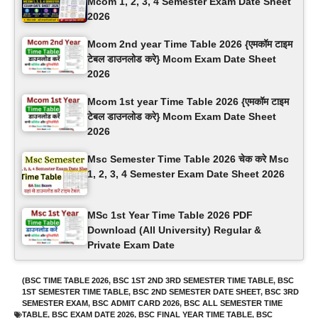
Mcom 1, 2, 3, 4 Semester Exam Date Sheet
2026
Mcom 2nd year Time Table 2026 {एमकॉम टाइम
टेबल डाउनलोड करे} Mcom Exam Date Sheet
2026
Mcom 1st year Time Table 2026 {एमकॉम टाइम
टेबल डाउनलोड करे} Mcom Exam Date Sheet
2026
Msc Semester Time Table 2026 चेक करे Msc
1, 2, 3, 4 Semester Exam Date Sheet 2026
MSc 1st Year Time Table 2026 PDF
Download (All University) Regular &
Private Exam Date
(BSC TIME TABLE 2026
,
BSC 1ST 2ND 3RD SEMESTER TIME TABLE
,
BSC
1ST SEMESTER TIME TABLE
,
BSC 2ND SEMESTER DATE SHEET
,
BSC 3RD
SEMESTER EXAM
,
BSC ADMIT CARD 2026
,
BSC ALL SEMESTER TIME
TABLE
,
BSC EXAM DATE 2026
,
BSC FINAL YEAR TIME TABLE
,
BSC