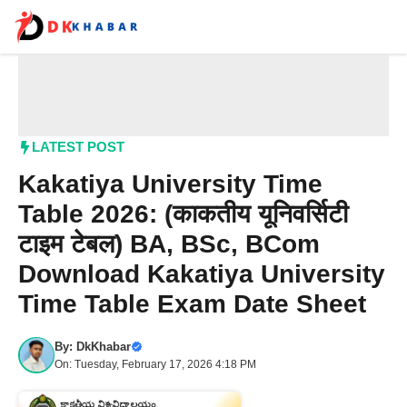
Skip
to
content
Me
LATEST POST
Kakatiya University Time
Table 2026: (काकतीय यूनिवर्सिटी
टाइम टेबल) BA, BSc, BCom
Download Kakatiya University
Time Table Exam Date Sheet
By:
DkKhabar
On: Tuesday, February 17, 2026 4:18 PM