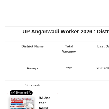
UP Anganwadi Worker 2026 : Distr
District Name
Total
Last D
Vacancy
Auraiya
292
28/07/2
Shravasti
BA 2nd
Year
Admit