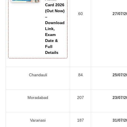
Card 2026
(Out Now)
60
27/07/2
–
Download
Link,
Exam
Date &
Full
Details
Chandauli
84
25/07/2
Moradabad
207
23/07/2
Varanasi
187
31/07/2