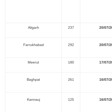
Aligarh
237
20/07/2
Farrukhabad
292
20/07/2
Meerut
180
17/07/2
Baghpat
261
16/07/2
Kannauj
125
16/07/2