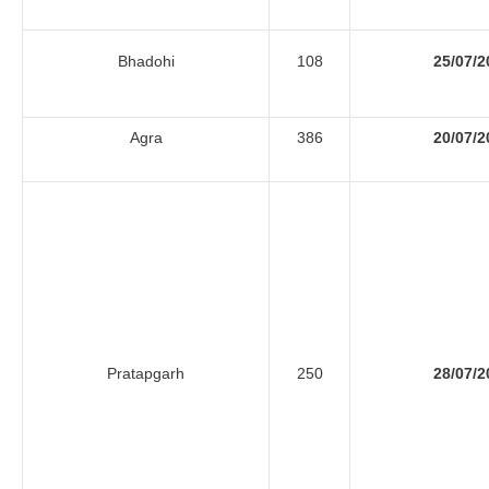
Bhadohi
108
25/07/2
Agra
386
20/07/2
Pratapgarh
250
28/07/2