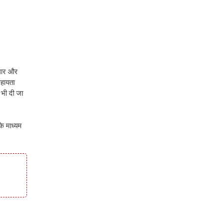
जगार और
सहायता
भी दी जा
के माध्यम