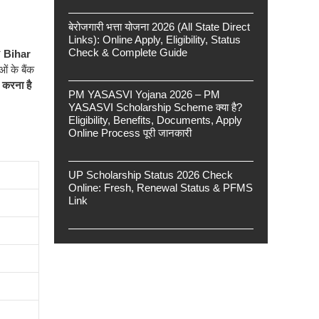
बेरोजगारी भत्ता योजना 2026 (All State Direct
Links): Online Apply, Eligibility, Status
Check & Complete Guide
े
Bihar
ं के बैंक
 करना है
PM YASASVI Yojana 2026 – PM
YASASVI Scholarship Scheme क्या है?
Eligibility, Benefits, Documents, Apply
Online Process पूरी जानकारी
UP Scholarship Status 2026 Check
Online: Fresh, Renewal Status & PFMS
Link