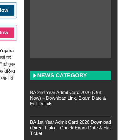
Now
Now
 Yojana
्तों यह
ओं को कुछ
अतिरिक्त
NEWS CATEGORY
ध्यान से
BA 2nd Year Admit Card 2026 (Out
Now) – Download Link, Exam Date &
Full Details
BA 1st Year Admit Card 2026 Download
(Direct Link) – Check Exam Date & Hall
Ticket