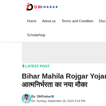
Skip
to
content
Home
About us
Terms and Condition
Disc
Scholarhsip
LATEST POST
Bihar Mahila Rojgar Yojan
आत्मनिर्भरता का नया मौका
By:
DkKhabar
On: Sunday, September 28, 2025 4:54 PM