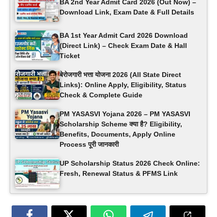
BA 2nd Year Admit Card 2026 (Out Now) –
Download Link, Exam Date & Full Details
BA 1st Year Admit Card 2026 Download
(Direct Link) – Check Exam Date & Hall
Ticket
बेरोजगारी भत्ता योजना 2026 (All State Direct
Links): Online Apply, Eligibility, Status
Check & Complete Guide
PM YASASVI Yojana 2026 – PM YASASVI
Scholarship Scheme क्या है? Eligibility,
Benefits, Documents, Apply Online
Process पूरी जानकारी
UP Scholarship Status 2026 Check Online:
Fresh, Renewal Status & PFMS Link