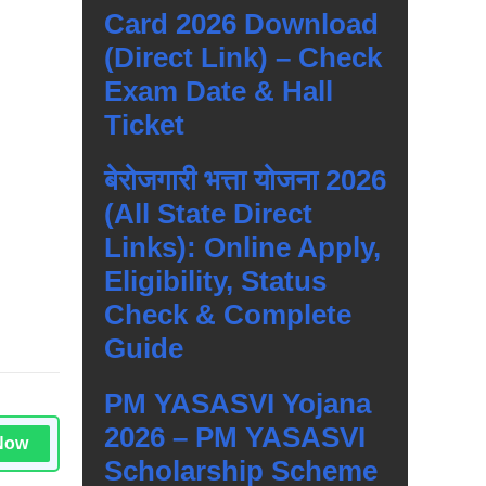
Card 2026 Download
(Direct Link) – Check
Exam Date & Hall
Ticket
बेरोजगारी भत्ता योजना 2026
(All State Direct
Links): Online Apply,
Eligibility, Status
Check & Complete
Guide
PM YASASVI Yojana
2026 – PM YASASVI
Now
Scholarship Scheme