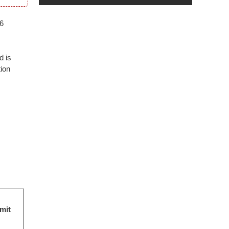
26
d is
ion
mit