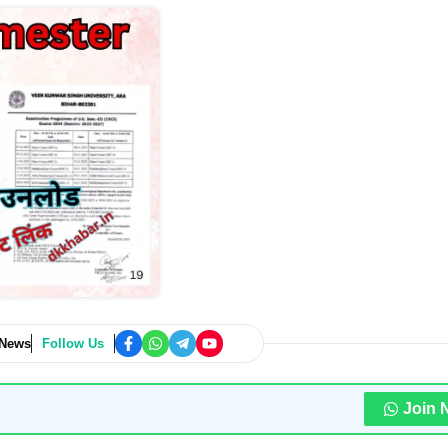
 News
Follow Us
Join 