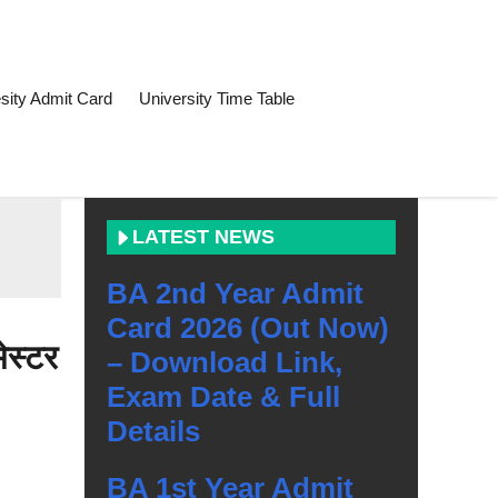
sity Admit Card
University Time Table
LATEST NEWS
BA 2nd Year Admit
Card 2026 (Out Now)
स्टर
– Download Link,
Exam Date & Full
Details
BA 1st Year Admit