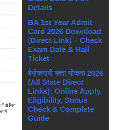
Details
BA 1st Year Admit
Card 2026 Download
(Direct Link) – Check
Exam Date & Hall
Ticket
बेरोजगारी भत्ता योजना 2026
(All State Direct
Links): Online Apply,
Eligibility, Status
हैं तो जिन
Check & Complete
 अपने
Guide