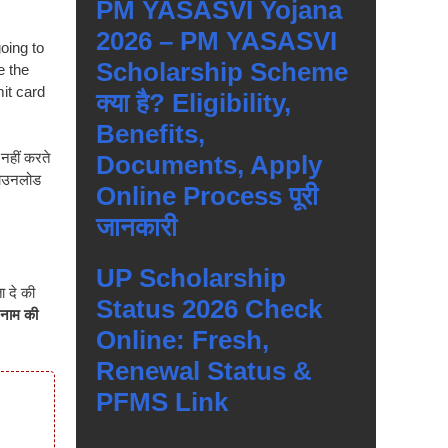
PM YASASVI Yojana
2026 – PM YASASVI
oing to
Scholarship Scheme
e the
it card
क्या है? Eligibility,
Benefits,
हीं करते
Documents, Apply
 डाउनलोड
Online Process पूरी
जानकारी
UP Scholarship
 दे की
Status 2026 Check
 नाम की
Online: Fresh,
Renewal Status &
PFMS Link