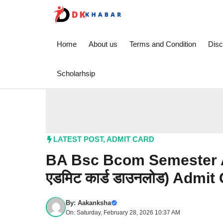
Skip
to
content
Home
About us
Terms and Condition
Disc
Scholarhsip
LATEST POST
,
ADMIT CARD
BA Bsc Bcom Semester Adm
एडमिट कार्ड डाउनलोड) Admi
By:
Aakanksha
On: Saturday, February 28, 2026 10:37 AM