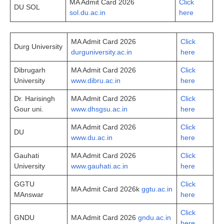
MA Admit Card 2026
Click
DU SOL
sol.du.ac.in
here
MA Admit Card 2026
Click
Durg University
durguniversity.ac.in
here
Dibrugarh
MA Admit Card 2026
Click
University
www.dibru.ac.in
here
Dr. Harisingh
MA Admit Card 2026
Click
Gour uni.
www.dhsgsu.ac.in
here
MA Admit Card 2026
Click
DU
www.du.ac.in
here
Gauhati
MA Admit Card 2026
Click
University
www.gauhati.ac.in
here
GGTU
Click
MA Admit Card 2026k
ggtu.ac.in
MAnswar
here
Click
GNDU
MA Admit Card 2026
gndu.ac.in
here