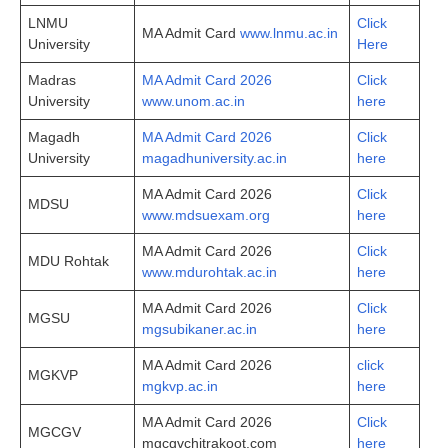
LNMU
Click
MA Admit Card
www.lnmu.ac.in
University
Here
Madras
MA Admit Card 2026
Click
University
www.unom.ac.in
here
Magadh
MA Admit Card 2026
Click
University
magadhuniversity.ac.in
here
MA Admit Card 2026
Click
MDSU
www.mdsuexam.org
here
MA Admit Card 2026
Click
MDU Rohtak
www.mdurohtak.ac.in
here
MA Admit Card 2026
Click
MGSU
mgsubikaner.ac.in
here
MA Admit Card 2026
click
MGKVP
mgkvp.ac.in
here
MA Admit Card 2026
Click
MGCGV
mgcgvchitrakoot.com
here