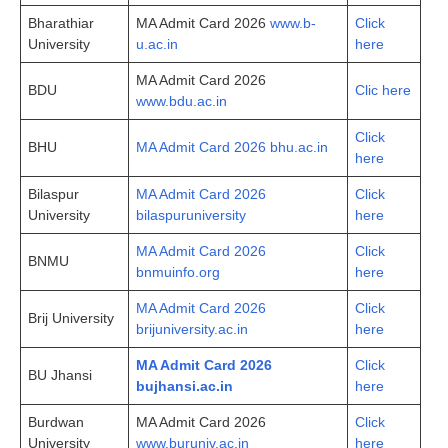
Bharathiar
MA Admit Card 2026
www.b-
Click
University
u.ac.in
here
MA Admit Card 2026
BDU
Clic here
www.bdu.ac.in
Click
BHU
MA Admit Card 2026 bhu.ac.in
here
Bilaspur
MA Admit Card 2026
Click
University
bilaspuruniversity
here
MA Admit Card 2026
Click
BNMU
bnmuinfo.org
here
MA Admit Card 2026
Click
Brij University
brijuniversity.ac.in
here
MA Admit Card 2026
Click
BU Jhansi
bujhansi.ac.in
here
Burdwan
MA Admit Card 2026
Click
University
www.buruniv.ac.in
here