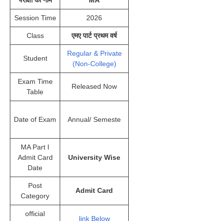
परीक्षा का नाम
MA
Session Time
2026
Class
एमए पार्ट प्रथम वर्ष
Regular & Private
Student
(Non-College)
Exam Time
Released Now
Table
Date of Exam
Annual/ Semeste
MA Part I
Admit Card
University Wise
Date
Post
Admit Card
Category
official
link Below