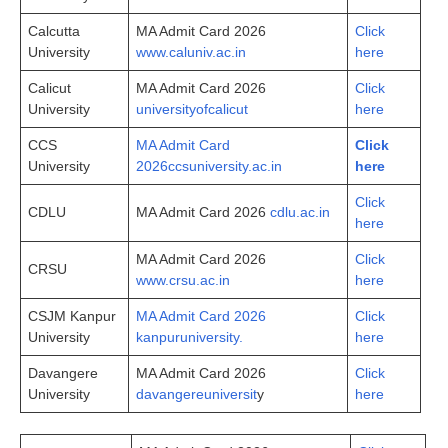
Calcutta
MA Admit Card 2026
Click
University
www.caluniv.ac.in
here
Calicut
MA Admit Card 2026
Click
University
universityofcalicut
here
CCS
MA Admit Card
Click
University
2026ccsuniversity.ac.in
here
Click
CDLU
MA Admit Card 2026
cdlu.ac.in
here
MA Admit Card 2026
Click
CRSU
www.crsu.ac.in
here
CSJM Kanpur
MA Admit Card 2026
Click
University
kanpuruniversity.
here
Davangere
MA Admit Card 2026
Click
University
davangereuniversit
y
here