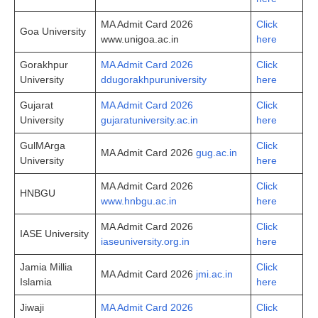
MA Admit Card 2026
Click
Goa University
www.unigoa.ac.in
here
Gorakhpur
MA Admit Card 2026
Click
University
ddugorakhpuruniversity
here
Gujarat
MA Admit Card 2026
Click
University
gujaratuniversity.ac.in
here
GulMArga
Click
MA Admit Card 2026
gug.ac.in
University
here
MA Admit Card 2026
Click
HNBGU
www.hnbgu.ac.in
here
MA Admit Card 2026
Click
IASE University
iaseuniversity.org.in
here
Jamia Millia
Click
MA Admit Card 2026
jmi.ac.in
Islamia
here
Jiwaji
MA Admit Card 2026
Click