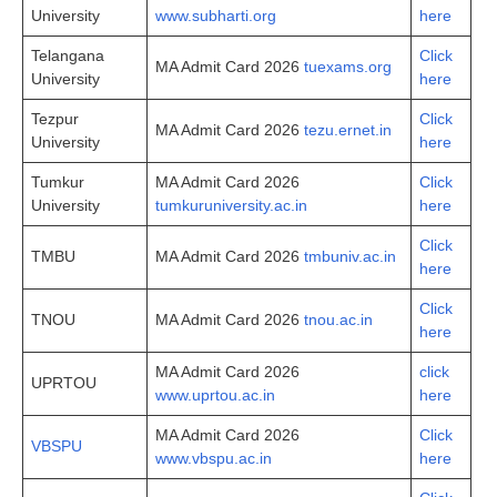
University
www.subharti.org
here
Telangana
Click
MA Admit Card 2026
tuexams.org
University
here
Tezpur
Click
MA Admit Card 2026
tezu.ernet.in
University
here
Tumkur
MA Admit Card 2026
Click
University
tumkuruniversity.ac.in
here
Click
TMBU
MA Admit Card 2026
tmbuniv.ac.in
here
Click
TNOU
MA Admit Card 2026
tnou.ac.in
here
MA Admit Card 2026
click
UPRTOU
www.uprtou.ac.in
here
MA Admit Card 2026
Click
VBSPU
www.vbspu.ac.in
here