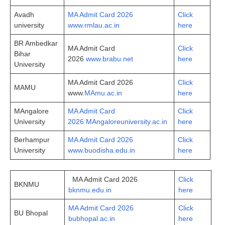
Avadh
MA Admit Card 2026
Click
university
www.rmlau.ac.in
here
BR Ambedkar
MA Admit Card
Click
Bihar
2026
www.brabu.net
here
University
MA Admit Card 2026
Click
MAMU
www
.MAmu.ac.in
here
MAngalore
MA Admit Card
Click
University
2026 MAngaloreuniversity.ac.in
here
Berhampur
MA Admit Card 2026
Click
University
www.buodisha.edu.in
here
MA Admit Card 2026
Click
BKNMU
bknmu.edu.in
here
MA Admit Card 2026
Click
BU Bhopal
bubhopal.ac.in
here