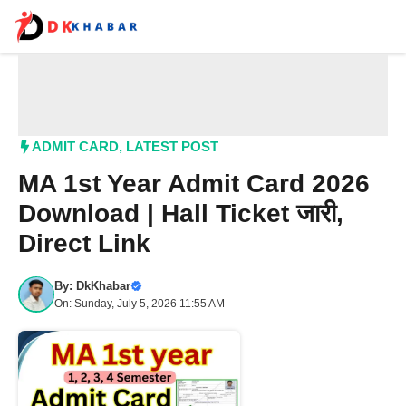
Skip
to
content
Me
ADMIT CARD
,
LATEST POST
MA 1st Year Admit Card 2026
Download | Hall Ticket जारी,
Direct Link
By:
DkKhabar
On: Sunday, July 5, 2026 11:55 AM