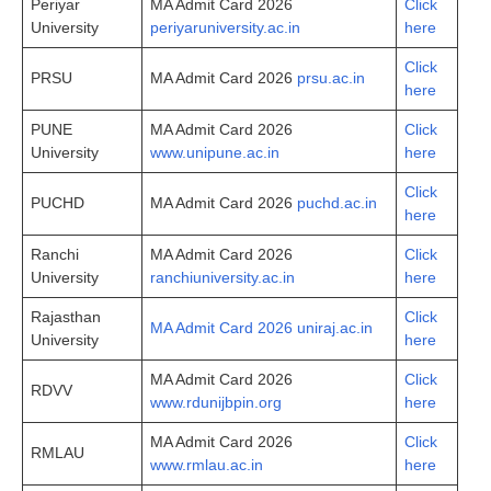
Periyar
MA Admit Card 2026
Click
University
periyaruniversity.ac.in
here
Click
PRSU
MA Admit Card 2026
prsu.ac.in
here
PUNE
MA Admit Card 2026
Click
University
www.unipune.ac.in
here
Click
PUCHD
MA Admit Card 2026
puchd.ac.in
here
Ranchi
MA Admit Card 2026
Click
University
ranchiuniversity.ac.in
here
Rajasthan
Click
MA Admit Card 2026 uniraj.ac.in
University
here
MA Admit Card 2026
Click
RDVV
www.rdunijbpin.org
here
MA Admit Card 2026
Click
RMLAU
www.rmlau.ac.in
here