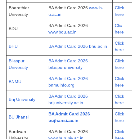
Bharathiar
BA Admit Card 2026
www.b-
Click
University
u.ac.in
here
BA Admit Card 2026
Clic
BDU
www.bdu.ac.in
here
Click
BHU
BA Admit Card 2026 bhu.ac.in
here
Bilaspur
BA Admit Card 2026
Click
University
bilaspuruniversity
here
BA Admit Card 2026
Click
BNMU
bnmuinfo.org
here
BA Admit Card 2026
Click
Brij University
brijuniversity.ac.in
here
BA Admit Card 2026
Click
BU Jhansi
bujhansi.ac.in
here
Burdwan
BA Admit Card 2026
Click
University
www.buruniv.ac.in
here