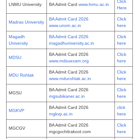
Click
LNMU University
BA Admit Card
www.lnmu.ac.in
Here
BA Admit Card 2026
Click
Madras University
www.unom.ac.in
here
Magadh
BA Admit Card 2026
Click
University
magadhuniversity.ac.in
here
BA Admit Card 2026
Click
MDSU
www.mdsuexam.org
here
BA Admit Card 2026
Click
MDU Rohtak
www.mdurohtak.ac.in
here
BA Admit Card 2026
Click
MGSU
mgsubikaner.ac.in
here
BA Admit Card 2026
click
MGKVP
mgkvp.ac.in
here
BA Admit Card 2026
Click
MGCGV
mgcgvchitrakoot.com
here