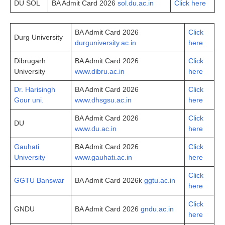
DU SOL
BA Admit Card 2026
sol.du.ac.in
Click here
BA Admit Card 2026
Click
Durg University
durguniversity.ac.in
here
Dibrugarh
BA Admit Card 2026
Click
University
www.dibru.ac.in
here
Dr. Harisingh
BA Admit Card 2026
Click
Gour uni.
www.dhsgsu.ac.in
here
BA Admit Card 2026
Click
DU
www.du.ac.in
here
Gauhati
BA Admit Card 2026
Click
University
www.gauhati.ac.in
here
Click
GGTU Banswar
BA Admit Card 2026k
ggtu.ac.in
here
Click
GNDU
BA Admit Card 2026
gndu.ac.in
here