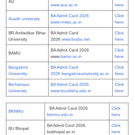
AU
www.aus.ac.in
here
BA Admit Card 2026
Click
Avadh university
www.rmlau.ac.in
here
BR Ambedkar Bihar
BA Admit Card
Click
University
2026
www.brabu.net
here
BA Admit Card 2026
Click
BAMU
www
.bamu.ac.in
here
Bangalore
BA Admit Card
Click
University
2026 bangaloreuniversity.ac.in
here
Berhampur
BA Admit Card 2026
Click
University
www.buodisha.edu.in
here
BA Admit Card 2026
Click
BKNMU
bknmu.edu.in
here
BA Admit Card 2026
Click
BU Bhopal
bubhopal.ac.in
here