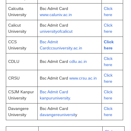
Calcutta
Bsc Admit Card
Click
University
www.caluniv.ac.in
here
Calicut
Bsc Admit Card
Click
University
universityofcalicut
here
CCS
Bsc Admit
Click
University
Cardccsuniversity.ac.in
here
Click
CDLU
Bsc Admit Card
cdlu.ac.in
here
Click
CRSU
Bsc Admit Card
www.crsu.ac.in
here
CSJM Kanpur
Bsc Admit Card
Click
University
kanpuruniversity.
here
Davangere
Bsc Admit Card
Click
University
davangereuniversit
y
here