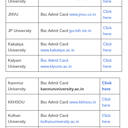
University
here
Click
JNVU
Bsc Admit Card
www.jnvu.co.in
here
Click
JP University
Bsc Admit Card
jpv.bih.nic.in
here
Kakatiya
Bsc Admit Card
Click
University
www.kakatiya.ac.in
here
Kalyani
Bsc Admit Card
Click
University
www.klyuniv.ac.in
here
Kannnur
Bsc Admit Card
Click
University
kan
n
uruniversity.ac.in
here
Click
KKHSOU
Bsc Admit Card
www.kkhsou.in
here
Kolhan
Bsc Admit Card
Click
University
kolhanuniversity.ac.in
here