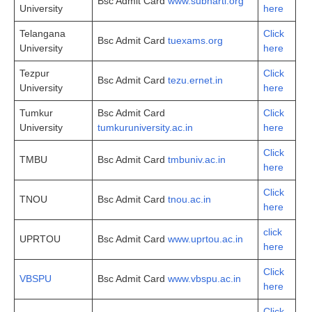
Bsc Admit Card
www.subharti.org
University
here
Telangana
Click
Bsc Admit Card
tuexams.org
University
here
Tezpur
Click
Bsc Admit Card
tezu.ernet.in
University
here
Tumkur
Bsc Admit Card
Click
University
tumkuruniversity.ac.in
here
Click
TMBU
Bsc Admit Card
tmbuniv.ac.in
here
Click
TNOU
Bsc Admit Card
tnou.ac.in
here
click
UPRTOU
Bsc Admit Card
www.uprtou.ac.in
here
Click
VBSPU
Bsc Admit Card
www.vbspu.ac.in
here
Click