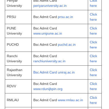
Periyar
Bsc Admit Card
Click
University
periyaruniversity.ac.in
here
Click
PRSU
Bsc Admit Card
prsu.ac.in
here
PUNE
Bsc Admit Card
Click
University
www.unipune.ac.in
here
Click
PUCHD
Bsc Admit Card
puchd.ac.in
here
Ranchi
Bsc Admit Card
Click
University
ranchiuniversity.ac.in
here
Rajasthan
Click
Bsc Admit Card uniraj.ac.in
University
here
Bsc Admit Card
Click
RDVV
www.rdunijbpin.org
here
Click
RMLAU
Bsc Admit Card
www.rmlau.ac.in
here