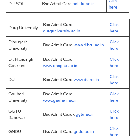
Click
DU SOL
Bsc Admit Card
sol.du.ac.in
here
Bsc Admit Card
Click
Durg University
durguniversity.ac.in
here
Dibrugarh
Click
Bsc Admit Card
www.dibru.ac.in
University
here
Dr. Harisingh
Bsc Admit Card
Click
Gour uni.
www.dhsgsu.ac.in
here
Click
DU
Bsc Admit Card
www.du.ac.in
here
Gauhati
Bsc Admit Card
Click
University
www.gauhati.ac.in
here
GGTU
Click
Bsc Admit Cardk
ggtu.ac.in
Banswar
here
Click
GNDU
Bsc Admit Card
gndu.ac.in
here