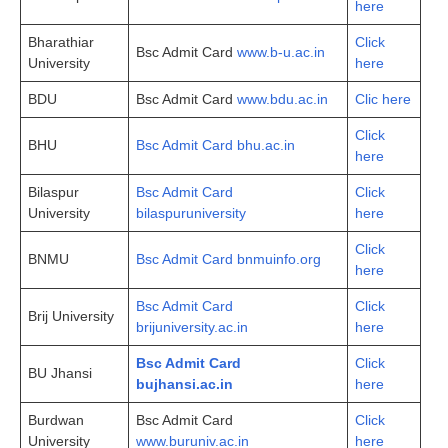
here
Bharathiar
Click
Bsc Admit Card
www.b-u.ac.in
University
here
BDU
Bsc Admit Card
www.bdu.ac.in
Clic here
Click
BHU
Bsc Admit Card bhu.ac.in
here
Bilaspur
Bsc Admit Card
Click
University
bilaspuruniversity
here
Click
BNMU
Bsc Admit Card bnmuinfo.org
here
Bsc Admit Card
Click
Brij University
brijuniversity.ac.in
here
Bsc Admit Card
Click
BU Jhansi
bujhansi.ac.in
here
Burdwan
Bsc Admit Card
Click
University
www.buruniv.ac.in
here