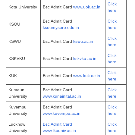
Click
Kota University
Bsc Admit Card
www.uok.ac.in
here
Bsc Admit Card
Click
KSOU
ksoumysore.edu.in
here
Click
KSWU
Bsc Admit Card
kswu.ac.in
here
Click
KSKVKU
Bsc Admit Card
kskvku.ac.in
here
Click
KUK
Bsc Admit Card
www.kuk.ac.in
here
Kumaun
Bsc Admit Card
Click
University
www.kunainital.ac.in
here
Kuvempu
Bsc Admit Card
Click
University
www.kuvempu.ac.in
here
Lucknow
Bsc Admit Card
Click
University
www.lkouniv.ac.in
here