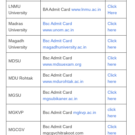
LNMU
Click
BA Admit Card
www.lnmu.ac.in
University
Here
Madras
Bsc Admit Card
Click
University
www.unom.ac.in
here
Magadh
Bsc Admit Card
Click
University
magadhuniversity.ac.in
here
Bsc Admit Card
Click
MDSU
www.mdsuexam.org
here
Bsc Admit Card
Click
MDU Rohtak
www.mdurohtak.ac.in
here
Bsc Admit Card
Click
MGSU
mgsubikaner.ac.in
here
click
MGKVP
Bsc Admit Card
mgkvp.ac.in
here
Bsc Admit Card
Click
MGCGV
mgcgvchitrakoot.com
here