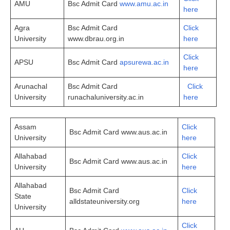
AMU
Bsc Admit Card
www.amu.ac.in
here
Agra
Bsc Admit Card
Click
University
www.dbrau.org.in
here
Click
APSU
Bsc Admit Card
apsurewa.ac.in
here
Arunachal
Bsc Admit Card
Click
University
runachaluniversity.ac.in
here
Assam
Cli­ck
Bsc Admit Card www.aus.ac.in
University
here
Allahabad
Click
Bsc Admit Card www.aus.ac.in
University
here
Allahabad
Bsc Admit Card
Click
State
alldstateuniversity.org
here
University
Click