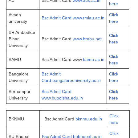
AU
Bsc Admit Card
www.aus.ac.in
here
Avadh
Click
Bsc Admit Card www.rmlau.ac.in
university
here
BR Ambedkar
Click
Bihar
Bsc Admit Card
www.brabu.net
here
University
Click
BAMU
Bsc Admit Card www
.bamu.ac.in
here
Bangalore
Bsc Admit
Click
University
Card bangaloreuniversity.ac.in
here
Berhampur
Bsc Admit Card
Click
University
www.buodisha.edu.in
here
Click
BKNMU
Bsc Admit Card
bknmu.edu.in
here
Click
BU Bhopal
Bsc Admit Card bubhopal.ac.in