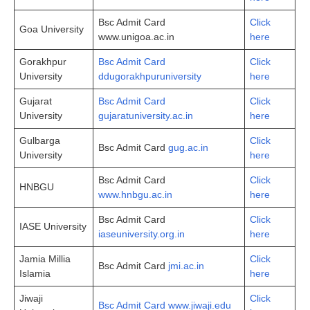
Bsc Admit Card
Click
Goa University
www.unigoa.ac.in
here
Gorakhpur
Bsc Admit Card
Click
University
ddugorakhpuruniversity
here
Gujarat
Bsc Admit Card
Click
University
gujaratuniversity.ac.in
here
Gulbarga
Click
Bsc Admit Card
gug.ac.in
University
here
Bsc Admit Card
Click
HNBGU
www.hnbgu.ac.in
here
Bsc Admit Card
Click
IASE University
iaseuniversity.org.in
here
Jamia Millia
Click
Bsc Admit Card
jmi.ac.in
Islamia
here
Jiwaji
Click
Bsc Admit Card www.jiwaji.edu